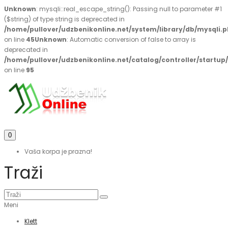
Unknown
: mysqli::real_escape_string(): Passing null to parameter #1
($string) of type string is deprecated in
/home/pullover/udzbenikonline.net/system/library/db/mysqli.
on line
45
Unknown
: Automatic conversion of false to array is
deprecated in
/home/pullover/udzbenikonline.net/catalog/controller/startup
on line
95
0
Vaša korpa je prazna!
Traži
Meni
Klett