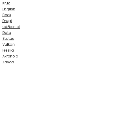
Krug
English
Book
Drugi
udžbenici
Data
Status
Vulkan
Freska
Akronolo
Zavod