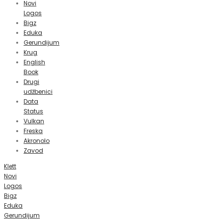
Novi
Logos
Bigz
Eduka
Gerundijum
Krug
English
Book
Drugi
udžbenici
Data
Status
Vulkan
Freska
Akronolo
Zavod
Klett
Novi
Logos
Bigz
Eduka
Gerundijum