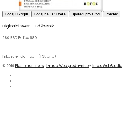
Dodaj u korpu
Dodaj na listu želja
Uporedi proizvod
Pregled
Digitalni svet - udžbenik
980 RSD
Ex Tax:980
..
Prikazuje 1 do 11 od 11 (1 Strana)
© 2019
Plastikaonline.rs
|
Izrada Web prodavnice
-
IntetaWebStudio