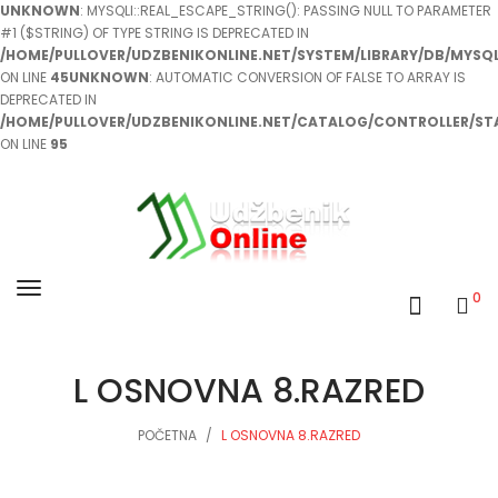
UNKNOWN
: MYSQLI::REAL_ESCAPE_STRING(): PASSING NULL TO PARAMETER
#1 ($STRING) OF TYPE STRING IS DEPRECATED IN
/HOME/PULLOVER/UDZBENIKONLINE.NET/SYSTEM/LIBRARY/DB/MYSQL
ON LINE
45
UNKNOWN
: AUTOMATIC CONVERSION OF FALSE TO ARRAY IS
DEPRECATED IN
/HOME/PULLOVER/UDZBENIKONLINE.NET/CATALOG/CONTROLLER/ST
ON LINE
95
0
L OSNOVNA 8.RAZRED
POČETNA
L OSNOVNA 8.RAZRED