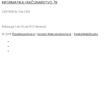
INFORMATIKA I RAČUNARSTVO 7R
1,210 RSD
Ex Tax:1,210
..
Prikazuje 1 do 13 od 13 (1 Strana)
© 2019
Plastikaonline.rs
|
Izrada Web prodavnice
-
IntetaWebStudio