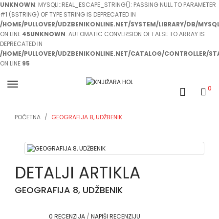
UNKNOWN
: MYSQLI::REAL_ESCAPE_STRING(): PASSING NULL TO PARAMETER
#1 ($STRING) OF TYPE STRING IS DEPRECATED IN
/HOME/PULLOVER/UDZBENIKONLINE.NET/SYSTEM/LIBRARY/DB/MYSQL
ON LINE
45
UNKNOWN
: AUTOMATIC CONVERSION OF FALSE TO ARRAY IS
DEPRECATED IN
/HOME/PULLOVER/UDZBENIKONLINE.NET/CATALOG/CONTROLLER/ST
ON LINE
95
0
POČETNA
GEOGRAFIJA 8, UDŽBENIK
DETALJI ARTIKLA
GEOGRAFIJA 8, UDŽBENIK
0 RECENZIJA
/
NAPIŠI RECENZIJU