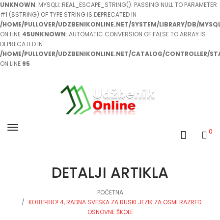
UNKNOWN
: MYSQLI::REAL_ESCAPE_STRING(): PASSING NULL TO PARAMETER
#1 ($STRING) OF TYPE STRING IS DEPRECATED IN
/HOME/PULLOVER/UDZBENIKONLINE.NET/SYSTEM/LIBRARY/DB/MYSQL
ON LINE
45
UNKNOWN
: AUTOMATIC CONVERSION OF FALSE TO ARRAY IS
DEPRECATED IN
/HOME/PULLOVER/UDZBENIKONLINE.NET/CATALOG/CONTROLLER/ST
ON LINE
95
0
DETALJI ARTIKLA
POČETNA
KОНЕЧНО! 4, RADNA SVESKA ZA RUSKI JEZIK ZA OSMI RAZRED
OSNOVNE ŠKOLE